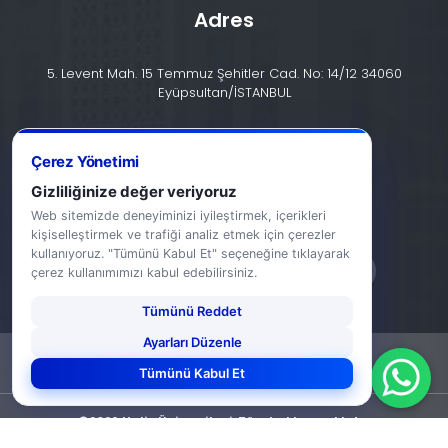
Adres
5. Levent Mah. 15 Temmuz Şehitler Cad. No: 14/12 34060
Eyüpsultan/İSTANBUL
İletişim
Çerez Yönetimi
+90 (212) 924 24 44
Gizliliğinize değer veriyoruz
info@halic.edu.tr
Web sitemizde deneyiminizi iyileştirmek, içerikleri
kişiselleştirmek ve trafiği analiz etmek için çerezler
kullanıyoruz. "Tümünü Kabul Et" seçeneğine tıklayarak
çerez kullanımımızı kabul edebilirsiniz.
Tümünü Reddet
Ayarları Düzenle
-
KVKK Bildirimi
Gizlilik Bildirimi
Tümünü Kabul Et
©2026 Haliç Üniversitesi. Tüm hakları saklıdır.