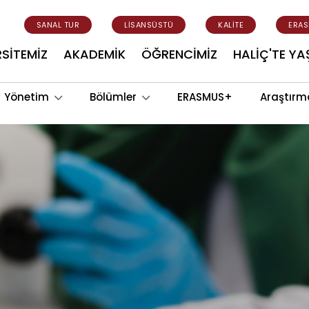
SANAL TUR
LİSANSÜSTÜ
KALİTE
ERA
RSİTEMİZ
AKADEMİK
ÖĞRENCİMİZ
HALİÇ'TE Y
Yönetim
Bölümler
ERASMUS+
Araştırm