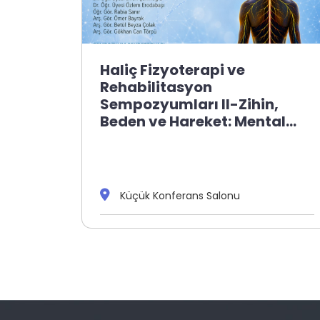
Haliç Fizyoterapi ve
Rehabilitasyon
Sempozyumları II-Zihin,
Beden ve Hareket: Mental…
Küçük Konferans Salonu
08.05.2026
09:00