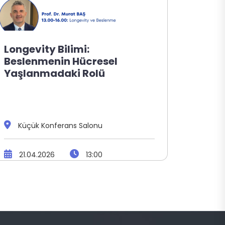
Longevity Bilimi:
Besle
Beslenmenin Hücresel
Serbe
Yaşlanmadaki Rolü
Yönet
Küçük Konferans Salonu
Küç
21.04.2026
13:00
06.