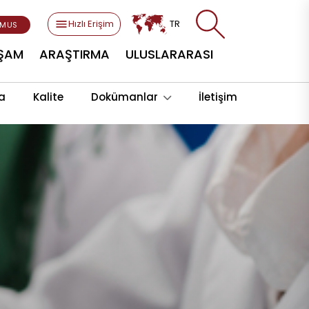
Hızlı Erişim
TR
SMUS
AŞAM
ARAŞTIRMA
ULUSLARARASI
a
Kalite
Dokümanlar
İletişim