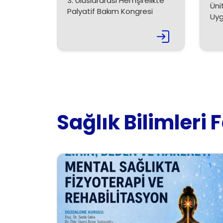
3. Uluslararası Hemşirelikte
Üni
Palyatif Bakım Kongresi
Uyg
Sağlık Bilimleri F