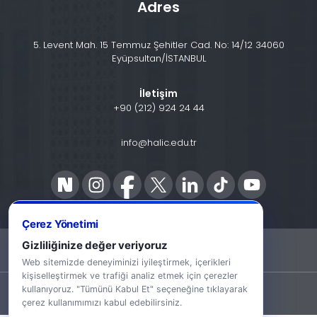
Adres
5. Levent Mah. 15 Temmuz Şehitler Cad. No: 14/12 34060
Eyüpsultan/İSTANBUL
İletişim
+90 (212) 924 24 44
info@halic.edu.tr
Çerez Yönetimi
Gizliliğinize değer veriyoruz
-
KVKK Bildirimi
Gizlilik Bildirimi
Web sitemizde deneyiminizi iyileştirmek, içerikleri
kişiselleştirmek ve trafiği analiz etmek için çerezler
kullanıyoruz. "Tümünü Kabul Et" seçeneğine tıklayarak
©2026 Haliç Üniversitesi. Tüm hakları saklıdır.
çerez kullanımımızı kabul edebilirsiniz.