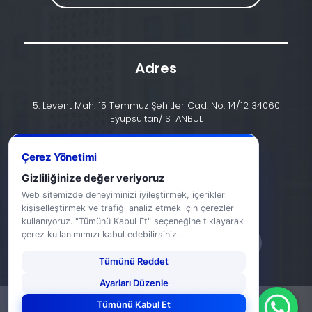
Adres
5. Levent Mah. 15 Temmuz Şehitler Cad. No: 14/12 34060
Eyüpsultan/İSTANBUL
İletişim
Çerez Yönetimi
+90 (212) 924 24 44
Gizliliğinize değer veriyoruz
Web sitemizde deneyiminizi iyileştirmek, içerikleri
info@halic.edu.tr
kişiselleştirmek ve trafiği analiz etmek için çerezler
kullanıyoruz. "Tümünü Kabul Et" seçeneğine tıklayarak
çerez kullanımımızı kabul edebilirsiniz.
Tümünü Reddet
Ayarları Düzenle
Tümünü Kabul Et
-
KVKK Bildirimi
Gizlilik Bildirimi