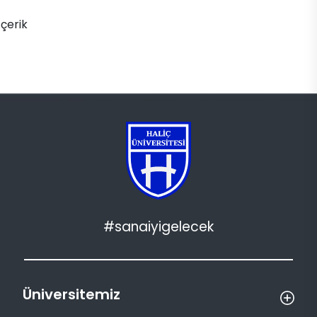
İçerik
#sanaiyigelecek
Üniversitemiz