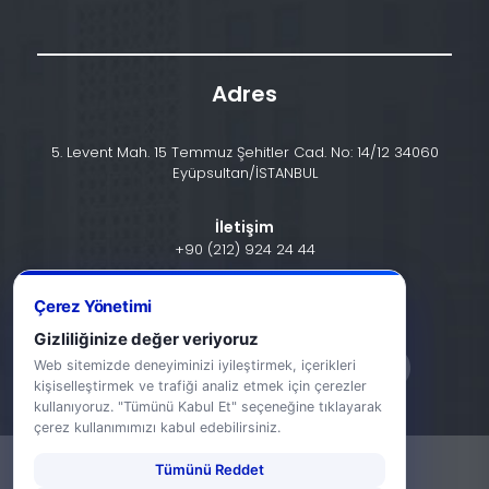
Adres
5. Levent Mah. 15 Temmuz Şehitler Cad. No: 14/12 34060
Eyüpsultan/İSTANBUL
İletişim
+90 (212) 924 24 44
info@halic.edu.tr
Çerez Yönetimi
Gizliliğinize değer veriyoruz
Web sitemizde deneyiminizi iyileştirmek, içerikleri
kişiselleştirmek ve trafiği analiz etmek için çerezler
kullanıyoruz. "Tümünü Kabul Et" seçeneğine tıklayarak
çerez kullanımımızı kabul edebilirsiniz.
Tümünü Reddet
-
KVKK Bildirimi
Gizlilik Bildirimi