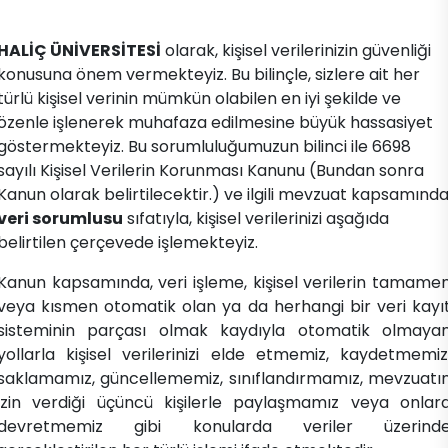
​HALİÇ ÜNİVERSİTESİ
olarak, kişisel verilerinizin güvenliği
konusuna önem vermekteyiz. Bu bilinçle, sizlere ait her
türlü kişisel verinin mümkün olabilen en iyi şekilde ve
özenle işlenerek muhafaza edilmesine büyük hassasiyet
göstermekteyiz. Bu sorumluluğumuzun bilinci ile 6698
sayılı Kişisel Verilerin Korunması Kanunu (Bundan sonra
Kanun olarak belirtilecektir.) ve ilgili mevzuat kapsamınd
veri sorumlusu
sıfatıyla, kişisel verilerinizi aşağıda
belirtilen çerçevede işlemekteyiz.
Kanun kapsamında, veri işleme, kişisel verilerin tamame
veya kısmen otomatik olan ya da herhangi bir veri kayı
sisteminin parçası olmak kaydıyla otomatik olmaya
yollarla kişisel verilerinizi elde etmemiz, kaydetmemiz
saklamamız, güncellememiz, sınıflandırmamız, mevzuatı
izin verdiği üçüncü kişilerle paylaşmamız veya onlar
devretmemiz gibi konularda veriler üzerind