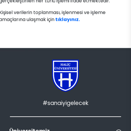
gerçekleştirilen her türlü işlemi ifade etmektedir.​
​Kişisel verilerin toplanması, işlenmesi ve işleme
amaçlarına ulaşmak için
tıklayınız.​​
#sanaiyigelecek