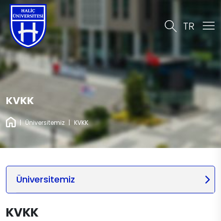
TR
KVKK
|
Üniversitemiz
|
KVKK
Üniversitemiz
KVKK