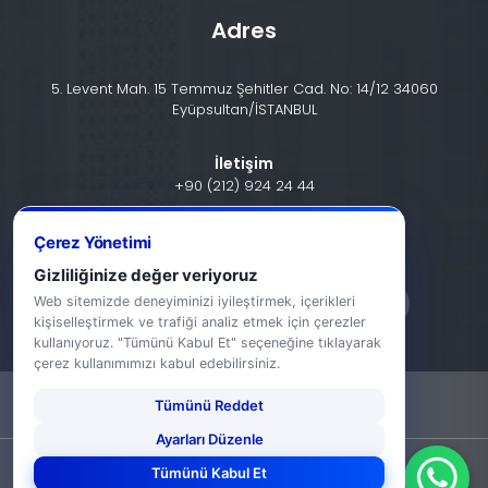
Adres
5. Levent Mah. 15 Temmuz Şehitler Cad. No: 14/12 34060
Eyüpsultan/İSTANBUL
İletişim
+90 (212) 924 24 44
info@halic.edu.tr
Çerez Yönetimi
Gizliliğinize değer veriyoruz
Web sitemizde deneyiminizi iyileştirmek, içerikleri
kişiselleştirmek ve trafiği analiz etmek için çerezler
kullanıyoruz. "Tümünü Kabul Et" seçeneğine tıklayarak
çerez kullanımımızı kabul edebilirsiniz.
Tümünü Reddet
-
KVKK Bildirimi
Gizlilik Bildirimi
Ayarları Düzenle
©2026 Haliç Üniversitesi. Tüm hakları saklıdır.
Tümünü Kabul Et