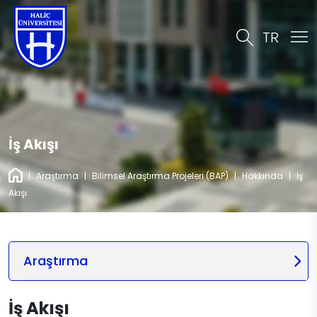
TR
İş Akışı
|
Araştırma
|
Bilimsel Araştırma Projeleri (BAP)
|
Hakkında
|
İş
Akışı
Araştırma
İş Akışı