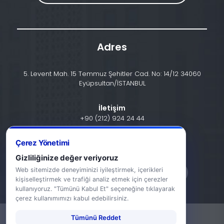
Adres
5. Levent Mah. 15 Temmuz Şehitler Cad. No: 14/12 34060
Eyüpsultan/İSTANBUL
İletişim
+90 (212) 924 24 44
Çerez Yönetimi
info@halic.edu.tr
Gizliliğinize değer veriyoruz
Web sitemizde deneyiminizi iyileştirmek, içerikleri
kişiselleştirmek ve trafiği analiz etmek için çerezler
kullanıyoruz. "Tümünü Kabul Et" seçeneğine tıklayarak
çerez kullanımımızı kabul edebilirsiniz.
Tümünü Reddet
-
KVKK Bildirimi
Gizlilik Bildirimi