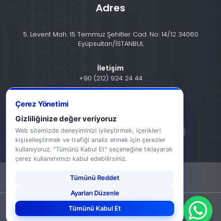
Adres
5. Levent Mah. 15 Temmuz Şehitler Cad. No: 14/12 34060
Eyüpsultan/İSTANBUL
İletişim
+90 (212) 924 24 44
info@halic.edu.tr
Çerez Yönetimi
Gizliliğinize değer veriyoruz
Web sitemizde deneyiminizi iyileştirmek, içerikleri
kişiselleştirmek ve trafiği analiz etmek için çerezler
kullanıyoruz. "Tümünü Kabul Et" seçeneğine tıklayarak
çerez kullanımımızı kabul edebilirsiniz.
Tümünü Reddet
-
KVKK Bildirimi
Gizlilik Bildirimi
Ayarları Düzenle
©2026 Haliç Üniversitesi. Tüm hakları saklıdır.
Tümünü Kabul Et