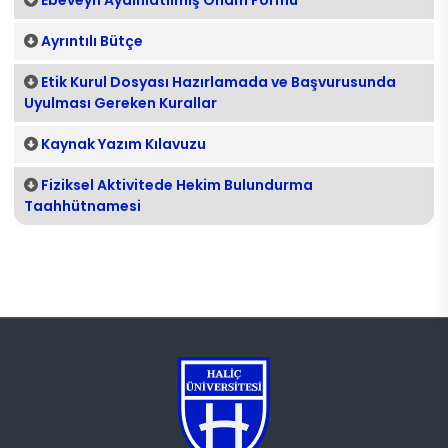
Ebeveyn Aydınlatılmış Onam Formu
Ayrıntılı Bütçe
Etik Kurul Dosyası Hazırlamada ve Başvurusunda
Uyulması Gereken Kurallar
Kaynak Yazım Kılavuzu
Fiziksel Aktivitede Hekim Bulundurma
Taahhütnamesi