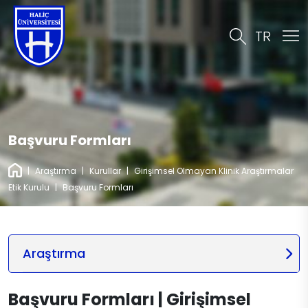
TR
Başvuru Formları
|
Araştırma
|
Kurullar
|
Girişimsel Olmayan Klinik Araştırmalar
Etik Kurulu
|
Başvuru Formları
Araştırma
Başvuru Formları | Girişimsel