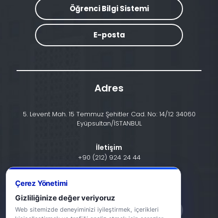
Öğrenci Bilgi Sistemi
E-posta
Adres
5. Levent Mah. 15 Temmuz Şehitler Cad. No: 14/12 34060
Eyüpsultan/İSTANBUL
İletişim
+90 (212) 924 24 44
info@halic.edu.tr
Çerez Yönetimi
Gizliliğinize değer veriyoruz
Web sitemizde deneyiminizi iyileştirmek, içerikleri