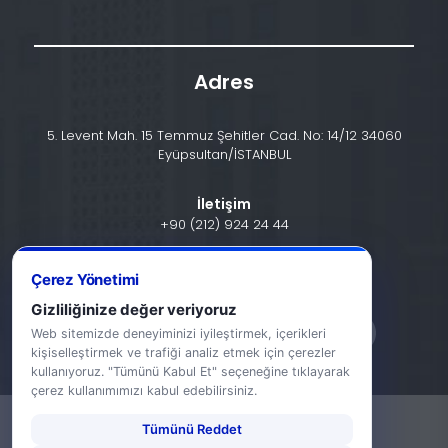
Adres
5. Levent Mah. 15 Temmuz Şehitler Cad. No: 14/12 34060
Eyüpsultan/İSTANBUL
İletişim
+90 (212) 924 24 44
info@halic.edu.tr
Çerez Yönetimi
Gizliliğinize değer veriyoruz
Web sitemizde deneyiminizi iyileştirmek, içerikleri
kişiselleştirmek ve trafiği analiz etmek için çerezler
kullanıyoruz. "Tümünü Kabul Et" seçeneğine tıklayarak
çerez kullanımımızı kabul edebilirsiniz.
-
KVKK Bildirimi
Gizlilik Bildirimi
Tümünü Reddet