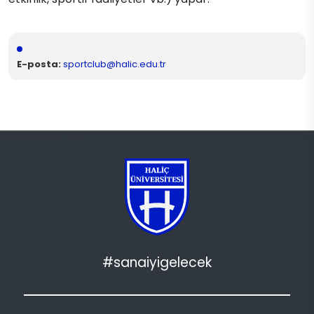
E-posta:
sportclub@halic.edu.tr
#sanaiyigelecek