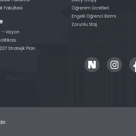
k Fakültesi
Öğrenim Ücretleri
Engelli Öğrenci Birimi
te
Zorunlu Staj
 – Vizyon
olitikası
27 Stratejik Plan
ır.