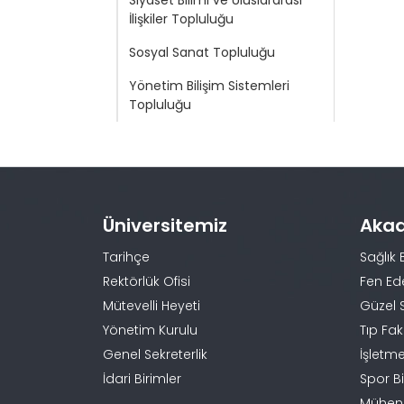
Siyaset Bilimi ve Uluslararası
İlişkiler Topluluğu
Sosyal Sanat Topluluğu
Yönetim Bilişim Sistemleri
Topluluğu
Üniversitemiz
Aka
Tarihçe
Sağlık 
Rektörlük Ofisi
Fen Ed
Mütevelli Heyeti
Güzel 
Yönetim Kurulu
Tıp Fak
Genel Sekreterlik
İşletme
İdari Birimler
Spor Bi
Mühendi