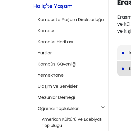
Era
Haliç'te Yaşam
Erasmu
Kampüste Yaşam Direktörlüğü
ve kül
Kampüs
ve kiş
Kampüs Haritası
Yurtlar
I
Kampüs Güvenliği
E
Yemekhane
Ulaşım ve Servisler
Mezunlar Derneği
Öğrenci Toplulukları
Amerikan Kültürü ve Edebiyatı
Topluluğu