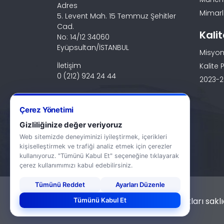
Adres
Mimarlı
5. Levent Mah. 15 Temmuz Şehitler
Cad.
Kali
No: 14/12 34060
Eyüpsultan/İSTANBUL
Misyon
İletişim
Kalite P
0 (212) 924 24 44
2023-20
Çerez Yönetimi
Gizliliğinize değer veriyoruz
Web sitemizde deneyiminizi iyileştirmek, içerikleri
kişiselleştirmek ve trafiği analiz etmek için çerezler
kullanıyoruz. "Tümünü Kabul Et" seçeneğine tıklayarak
çerez kullanımımızı kabul edebilirsiniz.
Tümünü Reddet
Ayarları Düzenle
© 2026 Haliç Üniversitesi. Tüm hakları saklıd
Tümünü Kabul Et