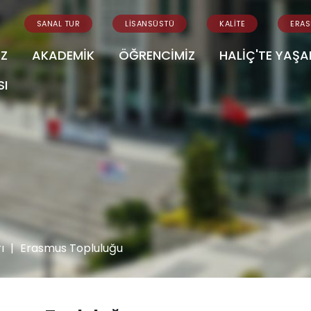
SANAL TUR
LİSANSÜSTÜ
KALİTE
ERA
İZ
AKADEMİK
ÖĞRENCİMİZ
HALİÇ'TE YAŞ
SI
ı
|
Erasmus Topluluğu