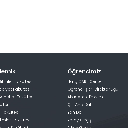
demik
Öğrencimiz
Bilimleri Fakültesi
Haliç CARE Center
ebiyat Fakültesi
Öğrenci İşleri Direktörlüğü
Sanatlar Fakültesi
Akademik Takvim
ültesi
Çift Ana Dal
 Fakültesi
Yan Dal
limleri Fakültesi
Yatay Geçiş
slik Fakültesi
Dikey Geçiş