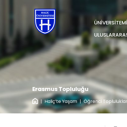
ÜNİVERSİTEM
ULUSLARARA
Erasmus Topluluğu
|
Haliç’te Yaşam
|
Öğrenci Topluluklar