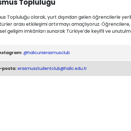
smus Topluluğu
s Topluluğu olarak, yurt dışından gelen öğrencilerle yerli
türler arası etkileşimi artırmayı amaçlıyoruz. Öğrenciler
isel gelişim imkânları sunarak Türkiye’de keyifli ve unutulm
nstagram:
@halicunierasmusclub
-posta:
erasmusstudentclub@halic.edu.tr