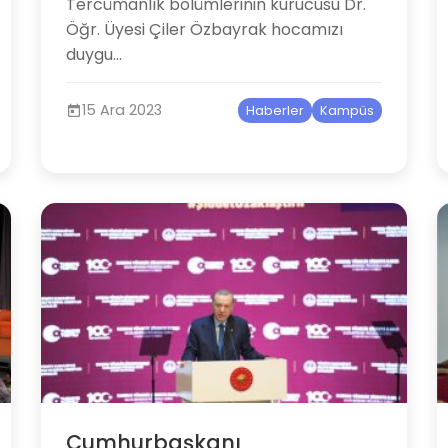
Tercümanlık bölümleri​nin kurucusu Dr.
Öğr. Üyesi Çiler Özbayrak hocamızı
duygu...
15 Ara 2023
Haberler
Kampüs
Cumhurbaşkanı