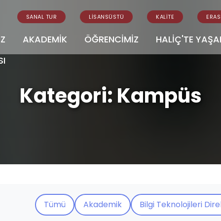
SANAL TUR
LİSANSÜSTÜ
KALİTE
ERA
İZ
AKADEMİK
ÖĞRENCİMİZ
HALİÇ'TE YAŞ
SI
Kategori:
Kampüs
Tümü
Akademik
Bilgi Teknolojileri Dir