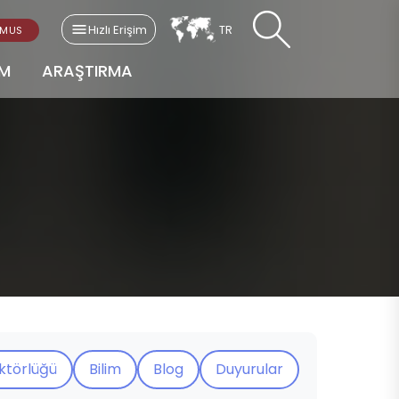
Hızlı Erişim
TR
SMUS
AM
ARAŞTIRMA
ektörlüğü
Bilim
Blog
Duyurular