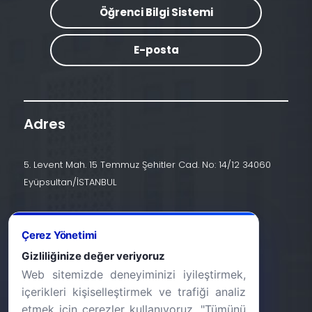
Öğrenci Bilgi Sistemi
E-posta
Adres
5. Levent Mah. 15 Temmuz Şehitler Cad. No: 14/12 34060
Eyüpsultan/İSTANBUL
İletişim
Çerez Yönetimi
+90 (212) 924 24 44
Gizliliğinize değer veriyoruz
Web sitemizde deneyiminizi iyileştirmek,
info@halic.edu.tr
içerikleri kişiselleştirmek ve trafiği analiz
etmek için çerezler kullanıyoruz. "Tümünü