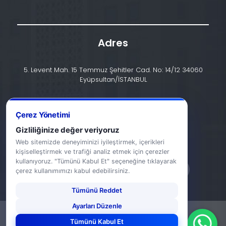
Adres
5. Levent Mah. 15 Temmuz Şehitler Cad. No: 14/12 34060
Eyüpsultan/İSTANBUL
İletişim
+90 (212) 924 24 44
Çerez Yönetimi
Gizliliğinize değer veriyoruz
info@halic.edu.tr
Web sitemizde deneyiminizi iyileştirmek, içerikleri
kişiselleştirmek ve trafiği analiz etmek için çerezler
kullanıyoruz. "Tümünü Kabul Et" seçeneğine tıklayarak
çerez kullanımımızı kabul edebilirsiniz.
Tümünü Reddet
Ayarları Düzenle
-
KVKK Bildirimi
Gizlilik Bildirimi
Tümünü Kabul Et