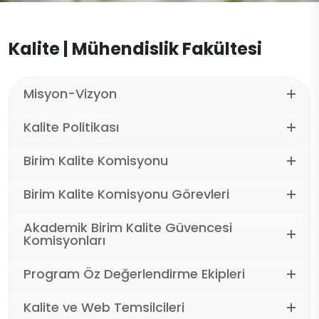
Makine Mühendisliği (İngilizce)
Dokümanlar
Mevzuat
Yapay Zeka Mühendisliği
Kalite | Mühendislik Fakültesi
İletişim
Yazılım Mühendisliği (İngilizce)
Misyon-Vizyon
Kalite Politikası
Birim Kalite Komisyonu
Birim Kalite Komisyonu Görevleri
Akademik Birim Kalite Güvencesi
Komisyonları
Program Öz Değerlendirme Ekipleri
Kalite ve Web Temsilcileri