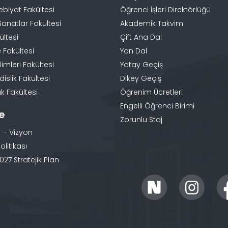
ebiyat Fakültesi
Öğrenci İşleri Direktörlüğü
Sanatlar Fakültesi
Akademik Takvim
ültesi
Çift Ana Dal
 Fakültesi
Yan Dal
limleri Fakültesi
Yatay Geçiş
slik Fakültesi
Dikey Geçiş
k Fakültesi
Öğrenim Ücretleri
Engelli Öğrenci Birimi
te
Zorunlu Staj
 – Vizyon
olitikası
27 Stratejik Plan