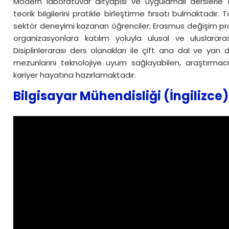
Modern laboratuvar altyapısı ve uygulamalı derslerle 
teorik bilgilerini pratikle birleştirme fırsatı bulmaktadır
sektör deneyimi kazanan öğrenciler; Erasmus değişim pro
organizasyonlara katılım yoluyla ulusal ve uluslararas
Disiplinlerarası ders olanakları ile çift ana dal ve ya
mezunlarını teknolojiye uyum sağlayabilen, araştırmacı
kariyer hayatına hazırlamaktadır.
Bilgisayar Mühendisliği (İngilizce)