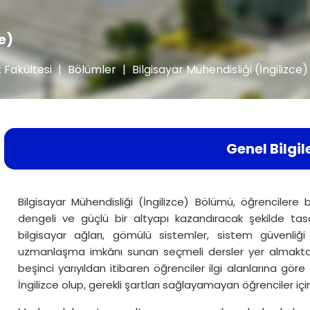
e)
 Fakültesi
|
Bölümler
|
Bilgisayar Mühendisliği (İngilizce)
Genel Bilgil
Bilgisayar Mühendisliği (İngilizce) Bölümü, öğrencilere 
dengeli ve güçlü bir altyapı kazandıracak şekilde tas
bilgisayar ağları, gömülü sistemler, sistem güvenli
uzmanlaşma imkânı sunan seçmeli dersler yer almaktadır
beşinci yarıyıldan itibaren öğrenciler ilgi alanlarına göre d
İngilizce olup, gerekli şartları sağlayamayan öğrenciler için