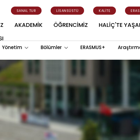
SANAL TUR
LİSANSÜSTÜ
KALİTE
ERA
İZ
AKADEMİK
ÖĞRENCİMİZ
HALİÇ'TE YAŞ
SI
Yönetim
Bölümler
ERASMUS+
Araştırm