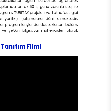
desteklenen eğitim sürecinde öğrenciler,
. Toplamda en az 60 iş günü zorunlu staj ile
gramı, TÜBİTAK projeleri ve Teknofest gibi
ı yenilikçi çalışmalara dâhil olmaktadır.
n dal programlarıyla da desteklenen bölüm,
 ve yetkin bilgisayar mühendisleri olarak
 Tanıtım Filmi