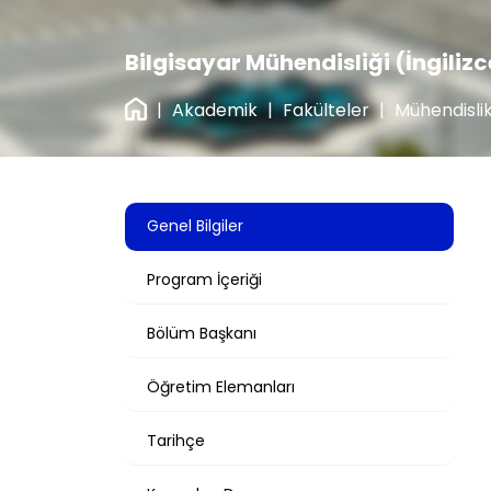
Bilgisayar Mühendisliği (İngilizc
|
Akademik
|
Fakülteler
|
Mühendislik
Genel Bilgiler
Program İçeriği
Bölüm Başkanı
Öğretim Elemanları
Tarihçe