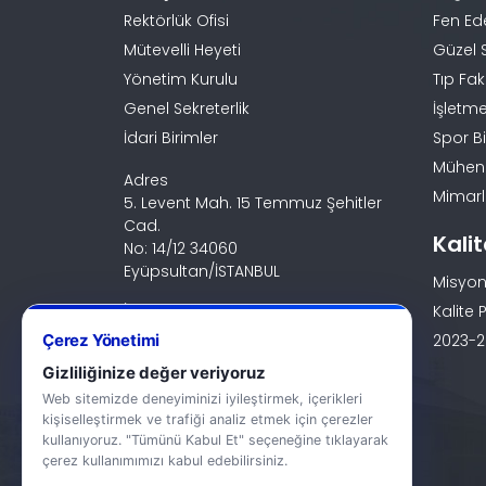
Rektörlük Ofisi
Fen Ed
Mütevelli Heyeti
Güzel 
Yönetim Kurulu
Tıp Fak
Genel Sekreterlik
İşletme
İdari Birimler
Spor Bi
Mühendi
Adres
Mimarlı
5. Levent Mah. 15 Temmuz Şehitler
Cad.
Kali
No: 14/12 34060
Eyüpsultan/İSTANBUL
Misyon
İletişim
Kalite P
0 (212) 924 24 44
Çerez Yönetimi
2023-20
Gizliliğinize değer veriyoruz
Web sitemizde deneyiminizi iyileştirmek, içerikleri
kişiselleştirmek ve trafiği analiz etmek için çerezler
kullanıyoruz. "Tümünü Kabul Et" seçeneğine tıklayarak
çerez kullanımımızı kabul edebilirsiniz.