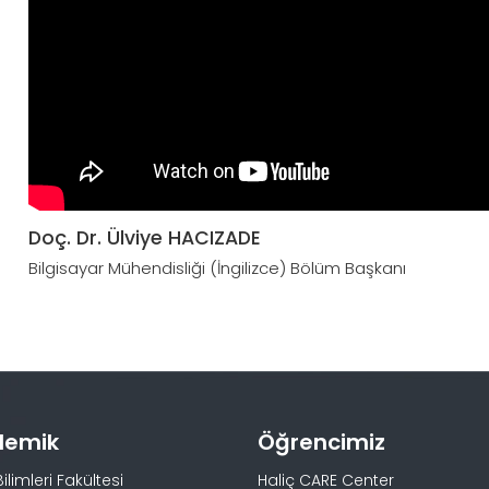
Doç. Dr. Ülviye HACIZADE
Bilgisayar Mühendisliği (İngilizce) Bölüm Başkanı
demik
Öğrencimiz
Bilimleri Fakültesi
Haliç CARE Center