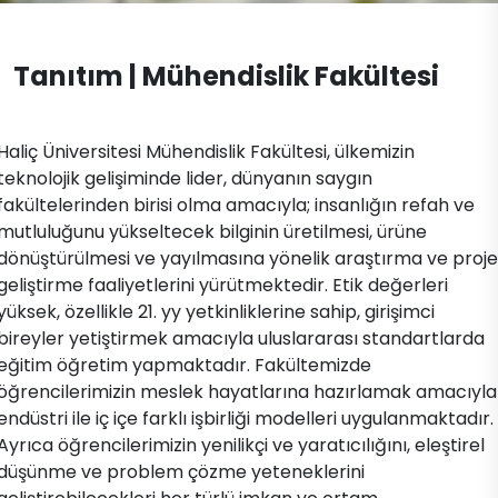
Makine Mühendisliği (İngilizce)
Dokümanlar
Mevzuat
Yapay Zeka Mühendisliği
Tanıtım | Mühendislik Fakültesi
İletişim
Yazılım Mühendisliği (İngilizce)
​​Haliç Üniversitesi Mühendislik Fakültesi, ülkemizin
teknolojik gelişiminde lider, dünyanın saygın
fakültelerinden birisi olma amacıyla; insanlığın refah ve
mutluluğunu yükseltecek bilginin üretilmesi, ürüne
dönüştürülmesi ve yayılmasına yönelik araştırma ve proje
geliştirme faaliyetlerini yürütmektedir. Etik değerleri
yüksek, özellikle 21. yy yetkinliklerine sahip, girişimci
bireyler yetiştirmek amacıyla uluslararası standartlarda
eğitim öğretim yapmaktadır. Fakültemizde
öğrencilerimizin meslek hayatlarına hazırlam​​ak amacıyla
endüstri ile iç içe farklı işbirliği modelleri uygulanmaktadır.
Ayrıca öğrencilerimizin yenilikçi ve yaratıcılığını, eleştirel
düşünme ve problem çözme yeteneklerini