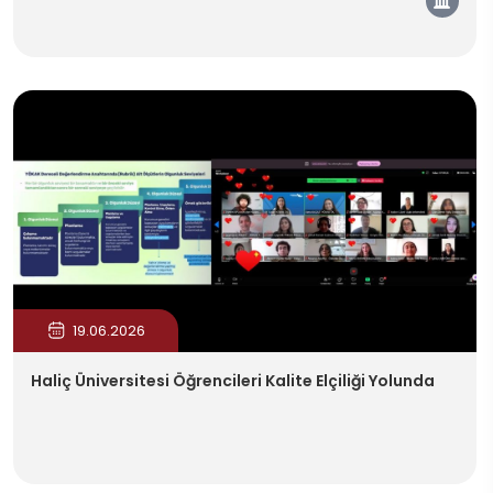
Kam
19.06.2026
Haliç Üniversitesi Öğrencileri Kalite Elçiliği Yolunda