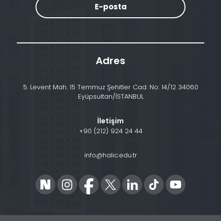
E-posta
Adres
5. Levent Mah. 15 Temmuz Şehitler Cad. No: 14/12 34060
Eyüpsultan/İSTANBUL
İletişim
+90 (212) 924 24 44
info@halic.edu.tr