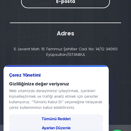
E-posta
Adres
5. Levent Mah. 15 Temmuz Şehitler Cad. No: 14/12 34060
Eyüpsultan/İSTANBUL
İletişim
+90 (212) 924 24 44
Çerez Yönetimi
Gizliliğinize değer veriyoruz
info@halic.edu.tr
Web sitemizde deneyiminizi iyileştirmek, içerikleri
kişiselleştirmek ve trafiği analiz etmek için çerezler
kullanıyoruz. "Tümünü Kabul Et" seçeneğine tıklayarak
çerez kullanımımızı kabul edebilirsiniz.
Tümünü Reddet
Ayarları Düzenle