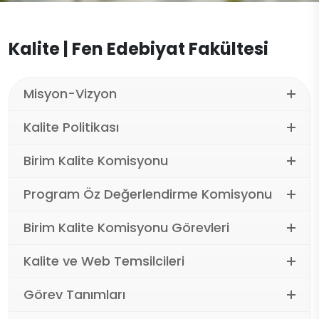
Matematik
Akademik Danışmanlık Saatleri
Dokümanlar
Moleküler Biyoloji ve Genetik
Kalite | Fen Edebiyat Fakültesi
Dış Paydaşlar
İletişim
Moleküler Biyoloji ve Genetik (Türkçe)
Psikoloji
Organizasyon Şeması
Misyon-Vizyon
Moleküler Biyoloji ve Genetik (İngilizce)
Mevzuat
Psikoloji (Türkçe)
Tarih
Kalite Politikası
Psikoloji (İngilizce)
Türk Dili ve Edebiyatı
Birim Kalite Komisyonu
Program Öz Değerlendirme Komisyonu
Birim Kalite Komisyonu Görevleri
Kalite ve Web Temsilcileri
Görev Tanımları