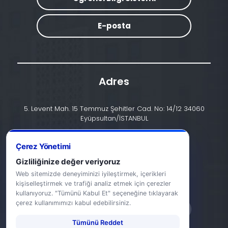
E-posta
Adres
5. Levent Mah. 15 Temmuz Şehitler Cad. No: 14/12 34060
Eyüpsultan/İSTANBUL
İletişim
Çerez Yönetimi
+90 (212) 924 24 44
Gizliliğinize değer veriyoruz
Web sitemizde deneyiminizi iyileştirmek, içerikleri
info@halic.edu.tr
kişiselleştirmek ve trafiği analiz etmek için çerezler
kullanıyoruz. "Tümünü Kabul Et" seçeneğine tıklayarak
çerez kullanımımızı kabul edebilirsiniz.
Tümünü Reddet