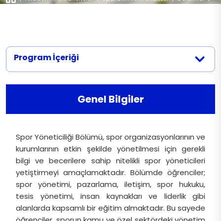
Spor Yöneticiliği
Spor Yöneticiliği
Mevzuat
Dokümanlar
Spor Yöneticiliği (Türkçe)
İletişim
Spor Yöneticiliği (İngilizce)
Program İçeriği
Genel Bilgiler
Spor Yöneticiliği Bölümü, spor organizasyonlarının ve
kurumlarının etkin şekilde yönetilmesi için gerekli
bilgi ve becerilere sahip nitelikli spor yöneticileri
yetiştirmeyi amaçlamaktadır. Bölümde öğrenciler;
spor yönetimi, pazarlama, iletişim, spor hukuku,
tesis yönetimi, insan kaynakları ve liderlik gibi
alanlarda kapsamlı bir eğitim almaktadır. Bu sayede
öğrenciler, sporun kamu ve özel sektördeki yönetim