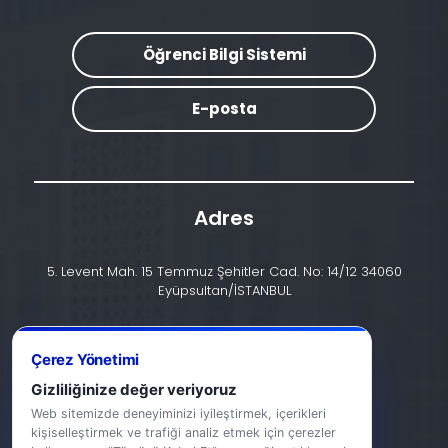
Öğrenci Bilgi Sistemi
E-posta
Adres
5. Levent Mah. 15 Temmuz Şehitler Cad. No: 14/12 34060
Eyüpsultan/İSTANBUL
İletişim
Çerez Yönetimi
+90 (212) 924 24 44
Gizliliğinize değer veriyoruz
info@halic.edu.tr
Web sitemizde deneyiminizi iyileştirmek, içerikleri
kişiselleştirmek ve trafiği analiz etmek için çerezler