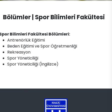
Spor Yöneticiliği
Mevzuat
Dokümanlar
Spor Yöneticiliği (Türkçe)
Bölümler | Spor Bilimleri Fakültesi
İletişim
Spor Yöneticiliği (İngilizce)
Spor Bilimleri Fakültesi Bölümleri:
Antrenörlük Eğitimi
Beden Eğitimi ve Spor Öğretmenliği
Rekreasyon
Spor Yöneticiliği
Spor Yöneticiliği (İngilizce)