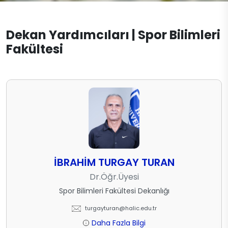
Spor Yöneticiliği
Mevzuat
Dokümanlar
Spor Yöneticiliği (Türkçe)
Dekan Yardımcıları | Spor Bilimleri
İletişim
Fakültesi
Spor Yöneticiliği (İngilizce)
İBRAHİM TURGAY TURAN
Dr.Öğr.Üyesi
Spor Bilimleri Fakültesi Dekanlığı
turgayturan@halic.edu.tr
Daha Fazla Bilgi