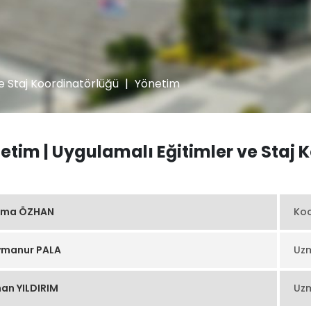
e Staj Koordinatörlüğü
|
Yönetim
etim | Uygulamalı Eğitimler ve Staj 
tma ÖZHAN
Koo
ymanur PALA
Uz
an YILDIRIM
Uz