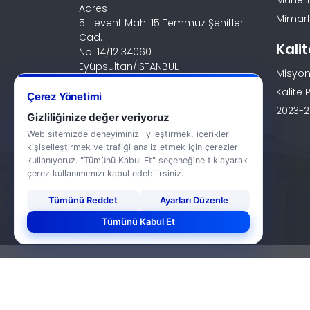
Mühendi
Adres
Mimarlı
5. Levent Mah. 15 Temmuz Şehitler
Cad.
Kali
No: 14/12 34060
Eyüpsultan/İSTANBUL
Misyon
İletişim
Kalite P
Çerez Yönetimi
0 (212) 924 24 44
2023-20
Gizliliğinize değer veriyoruz
Web sitemizde deneyiminizi iyileştirmek, içerikleri
kişiselleştirmek ve trafiği analiz etmek için çerezler
kullanıyoruz. "Tümünü Kabul Et" seçeneğine tıklayarak
çerez kullanımımızı kabul edebilirsiniz.
Tümünü Reddet
Ayarları Düzenle
Tümünü Kabul Et
© 2026 Haliç Üniversitesi. Tüm hakları saklıd