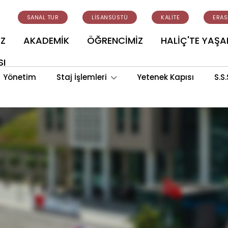
SANAL TUR
LİSANSÜSTÜ
KALİTE
ERA
İZ
AKADEMİK
ÖĞRENCİMİZ
HALİÇ'TE YAŞ
SI
Yönetim
Staj İşlemleri
Yetenek Kapısı
S.S.