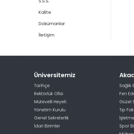
S.S.S.
Kalite
Dokümanlar
İletişim
Üniversitemiz
Aka
Tarihçe
Sağlık 
Rektörlük Ofisi
Fen Ed
Mütevelli Heyeti
Güzel 
Yönetim Kurulu
Tıp Fak
Genel Sekreterlik
İşletme
İdari Birimler
Spor Bi