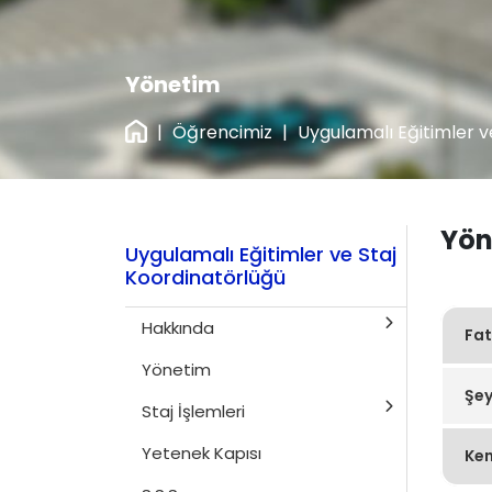
Yönetim
|
Öğrencimiz
|
Uygulamalı Eğitimler v
Yön
Uygulamalı Eğitimler ve Staj
Koordinatörlüğü
Hakkında
Fa
Yönetim
Şe
Staj İşlemleri
Yetenek Kapısı
Ken