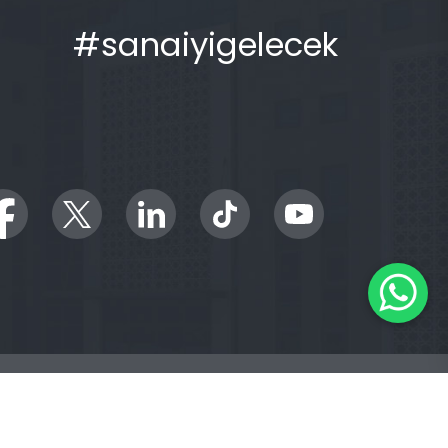
#sanaiyigelecek
Gizlilik Bildirimi
KVKK
|