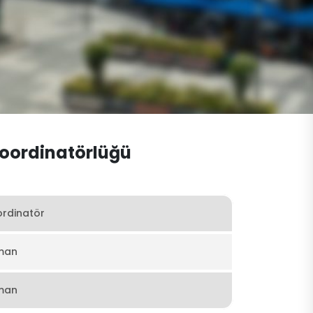
Koordinatörlüğü
rdinatör
man
man