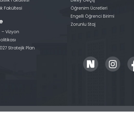
slik Fakültesi
Dikey Geçiş
k Fakültesi
Öğrenim Ücretleri
Engelli Öğrenci Birimi
te
Zorunlu Staj
 – Vizyon
olitikası
27 Stratejik Plan
ır.