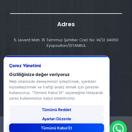
Adres
5. Levent Mah. 15 Temmuz Şehitler Cad. No: 14/12 34060
Eyüpsultan/İSTANBUL
İletişim
Çerez Yönetimi
+90 (212) 924 24 44
Gizliliğinize değer veriyoruz
info@halic.edu.tr
Web sitemizde deneyiminizi iyileştirmek, içerikleri
kişiselleştirmek ve trafiği analiz etmek için çerezler
kullanıyoruz. "Tümünü Kabul Et" seçeneğine tıklayarak
çerez kullanımımızı kabul edebilirsiniz.
Tümünü Reddet
Ayarları Düzenle
-
KVKK Bildirimi
Gizlilik Bildirimi
Tümünü Kabul Et