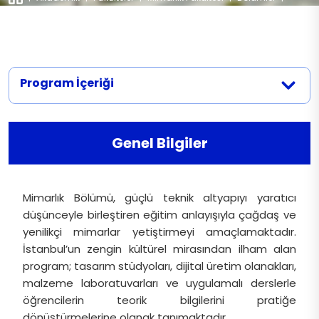
Mimarlık
Akreditasyon
Atölyeler
Dokümanlar
Laboratuvarlar
Mimarlık Bölümü
Mevzuat
Mimarlık Bölümü Dokümanları
İletişim
Projeler
Program İçeriği
İç Mimarlık ve Çevre Tasarımı Bölümü
İç Mimarlık ve Çevre Tasarımı Bölümü
Dokümanları
Yayınlar
Endüstriyel Tasarım Bölümü
Endüstriyel Tasarım Bölümü Dokümanları
Merkezler
Genel Bilgiler
Mimarlık Bölümü, güçlü teknik altyapıyı yaratıcı
düşünceyle birleştiren eğitim anlayışıyla çağdaş ve
yenilikçi mimarlar yetiştirmeyi amaçlamaktadır.
İstanbul’un zengin kültürel mirasından ilham alan
program; tasarım stüdyoları, dijital üretim olanakları,
malzeme laboratuvarları ve uygulamalı derslerle
öğrencilerin teorik bilgilerini pratiğe
dönüştürmelerine olanak tanımaktadır.