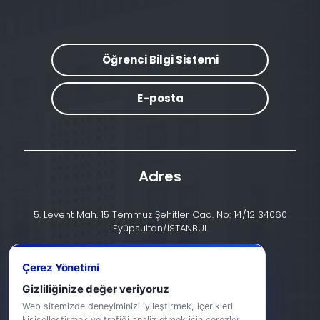
Öğrenci Bilgi Sistemi
E-posta
Adres
5. Levent Mah. 15 Temmuz Şehitler Cad. No: 14/12 34060
Eyüpsultan/İSTANBUL
İletişim
Çerez Yönetimi
+90 (212) 924 24 44
Gizliliğinize değer veriyoruz
Web sitemizde deneyiminizi iyileştirmek, içerikleri
info@halic.edu.tr
kişiselleştirmek ve trafiği analiz etmek için çerezler