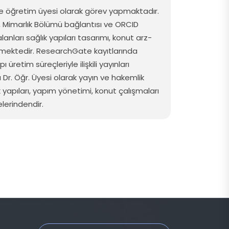
de
öğretim
üyesi
olarak
görev
yapmaktadır
.
, Mimarlık Bölümü
bağlantısı
ve ORCID
alanları
sağlık
yapıları
tasarımı
,
konut
arz-
mektedir
. ResearchGate
kayıtlarında
pı
üretim
süreçleriyle
ilişkili
yayınları
ı
Dr. Öğr.
Üyesi
olarak
yayın
ve
hakemlik
k
yapıları
,
yapım
yönetimi
,
konut
çalışmaları
elerindendir
.