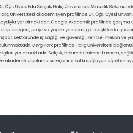
Dr. Öğr.
Üyesi
Eda Selçuk, Haliç Üniversitesi Mimarlık Bölümü’n
Haliç Üniversitesi
akademisyen
profilinde
Dr. Öğr. Üyesi
unvanı
kaydıyla
yer
almaktadır
. Google Akademik
profilinde
çalışma
talep
dengesi
,
proje
ve
yapım
yönetimi
gibi
başlıklarda
görün
inşaat
sektöründe
iş
sağlığı
ve
güvenliği
,
kentsel
mekân
ve
ya
bulunmaktadır
.
DergiPark
profilinde
Haliç Üniversitesi
bağlantıl
bilgileri
yer
almaktadır
. Selçuk,
bölümde
mimari
tasarım
,
sağlı
ve
akademik
planlama
süreçlerine
katkı
sağlayan
öğretim
üy