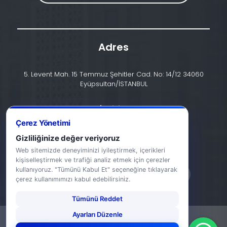
Adres
5. Levent Mah. 15 Temmuz Şehitler Cad. No: 14/12 34060
Eyüpsultan/İSTANBUL
İletişim
+90 (212) 924 24 44
Çerez Yönetimi
Gizliliğinize değer veriyoruz
info@halic.edu.tr
Web sitemizde deneyiminizi iyileştirmek, içerikleri
kişiselleştirmek ve trafiği analiz etmek için çerezler
kullanıyoruz. "Tümünü Kabul Et" seçeneğine tıklayarak
çerez kullanımımızı kabul edebilirsiniz.
Tümünü Reddet
Ayarları Düzenle
-
KVKK Bildirimi
Gizlilik Bildirimi