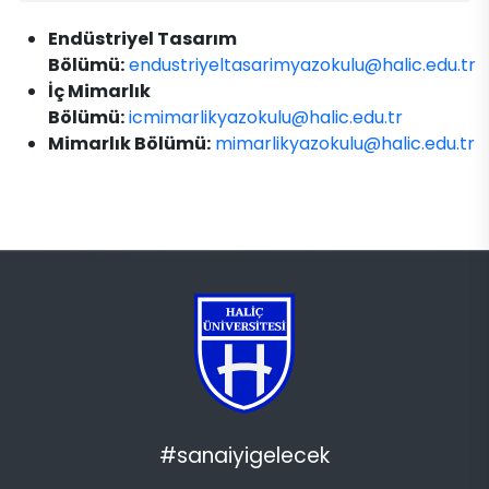
Endüstriyel Tasarım
Bölümü:
endustriyeltasarimyazokulu@halic.edu.tr
İç Mimarlık
Bölümü:
icmimarlikyazokulu@halic.edu.tr
Mimarlık Bölümü:
mimarlikyazokulu@halic.edu.tr
#sanaiyigelecek