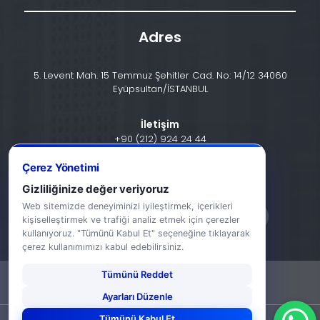
Adres
5. Levent Mah. 15 Temmuz Şehitler Cad. No: 14/12 34060
Eyüpsultan/İSTANBUL
İletişim
+90 (212) 924 24 44
Çerez Yönetimi
info@halic.edu.tr
Gizliliğinize değer veriyoruz
Web sitemizde deneyiminizi iyileştirmek, içerikleri
kişiselleştirmek ve trafiği analiz etmek için çerezler
kullanıyoruz. "Tümünü Kabul Et" seçeneğine tıklayarak
çerez kullanımımızı kabul edebilirsiniz.
Tümünü Reddet
-
KVKK Bildirimi
Gizlilik Bildirimi
Ayarları Düzenle
Tümünü Kabul Et