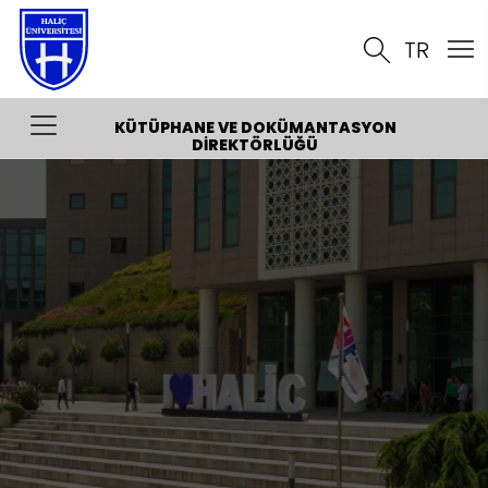
TR
KÜTÜPHANE VE DOKÜMANTASYON
DIREKTÖRLÜĞÜ
Hakkında
Organizasyon Şeması
Kalite
İletişim