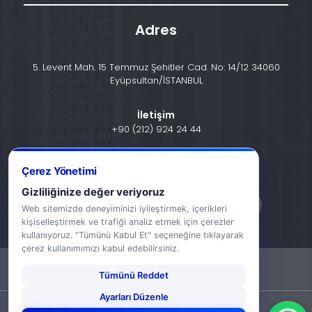
Adres
5. Levent Mah. 15 Temmuz Şehitler Cad. No: 14/12 34060
Eyüpsultan/İSTANBUL
İletişim
+90 (212) 924 24 44
info@halic.edu.tr
Çerez Yönetimi
Gizliliğinize değer veriyoruz
Web sitemizde deneyiminizi iyileştirmek, içerikleri
kişiselleştirmek ve trafiği analiz etmek için çerezler
kullanıyoruz. "Tümünü Kabul Et" seçeneğine tıklayarak
çerez kullanımımızı kabul edebilirsiniz.
-
KVKK Bildirimi
Gizlilik Bildirimi
Tümünü Reddet
Ayarları Düzenle
©2026 Haliç Üniversitesi. Tüm hakları saklıdır.