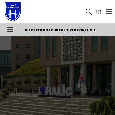
TR
BILGI TEKNOLOJILERI DIREKTÖRLÜĞÜ
Hakkında
Organizasyon Şeması
Yardım
Kalite
İletişim