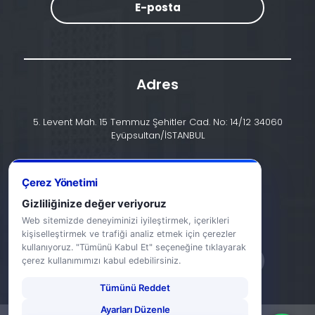
E-posta
Adres
5. Levent Mah. 15 Temmuz Şehitler Cad. No: 14/12 34060
Eyüpsultan/İSTANBUL
İletişim
Çerez Yönetimi
+90 (212) 924 24 44
Gizliliğinize değer veriyoruz
info@halic.edu.tr
Web sitemizde deneyiminizi iyileştirmek, içerikleri
kişiselleştirmek ve trafiği analiz etmek için çerezler
kullanıyoruz. "Tümünü Kabul Et" seçeneğine tıklayarak
çerez kullanımımızı kabul edebilirsiniz.
Tümünü Reddet
Ayarları Düzenle