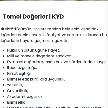
Konferans Salonu
Spor Takımlarımız
Dokümanlar
Etkinlik Salonları
Sportif Başarılarımız
Temel Değerler | KYD
İletişim
Direktörlüğümüz, Üniversitemizin belirlediği aşağıdaki
değerleri benimseyerek, faaliyet ve sorumluluklarında bu
değerlerin hayata geçmesini gözetir:
Hukukun üstünlüğüne riayet,
Millî ve manevi değerlere sadakat,
Evrensel değerlere, insan hak ve hürriyetlerine saygı,
İfade özgürlüğü,
Fırsat eşitliği,
Bilimsel etik kurallara uygunluk,
Yetkinlik,
Güvenilirlik,
Akademik özgürlük,
Bilimsellik,