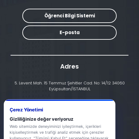
Öğrenci Bilgi Sistemi
E-posta
Adres
5. Levent Mah. 15 Temmuz Şehitler Cad. No: 14/12 34060
Eyüpsultan/İSTANBUL
İletişim
Çerez Yönetimi
+90 (212) 924 24 44
Gizliliğinize değer veriyoruz
info@halic.edu.tr
Web sitemizde deneyiminizi iyileştirmek, içerikleri
kişiselleştirmek ve trafiği analiz etmek için çerezler
kullanıyoruz. "Tümünü Kabul Et" seçeneğine tıklayarak