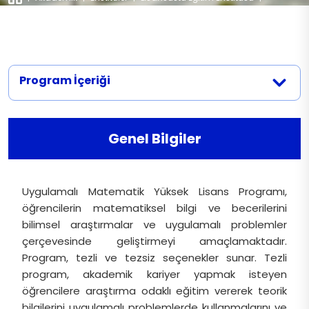
Başvuru Evrakları
Programlar
|
Uygulamalı Matematik
İletişim
Mülakat Tarihleri
Alım Koşulları ve Kontenjan
Program İçeriği
Genel Bilgiler
Uygulamalı Matematik Yüksek Lisans Programı,
öğrencilerin matematiksel bilgi ve becerilerini
bilimsel araştırmalar ve uygulamalı problemler
çerçevesinde geliştirmeyi amaçlamaktadır.
Program, tezli ve tezsiz seçenekler sunar. Tezli
program, akademik kariyer yapmak isteyen
öğrencilere araştırma odaklı eğitim vererek teorik
bilgilerini uygulamalı problemlerde kullanmalarını ve