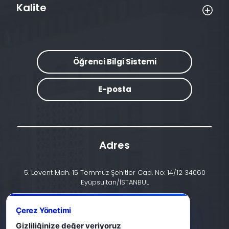
Kalite
Öğrenci Bilgi Sistemi
E-posta
Adres
5. Levent Mah. 15 Temmuz Şehitler Cad. No: 14/12 34060
Eyüpsultan/İSTANBUL
İletişim
Çerez Yönetimi
+90 (212) 924 24 44
Gizliliğinize değer veriyoruz