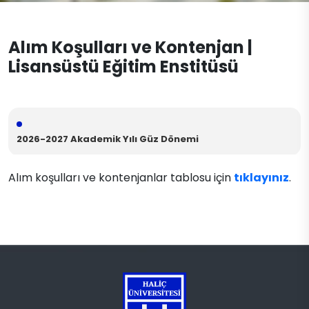
Başvuru Evrakları
İletişim
Mülakat Tarihleri
Alım Koşulları ve Kontenjan |
Lisansüstü Eğitim Enstitüsü
Alım Koşulları ve Kontenjan
2026-2027 Akademik Yılı Güz Dönemi
Alım koşulları ve kontenjanlar tablosu için
tıklayınız
.