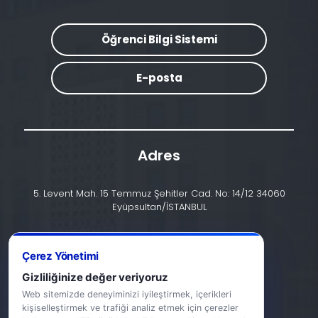
Öğrenci Bilgi Sistemi
E-posta
Adres
5. Levent Mah. 15 Temmuz Şehitler Cad. No: 14/12 34060
Eyüpsultan/İSTANBUL
İletişim
Çerez Yönetimi
+90 (212) 924 24 44
Gizliliğinize değer veriyoruz
info@halic.edu.tr
Web sitemizde deneyiminizi iyileştirmek, içerikleri
kişiselleştirmek ve trafiği analiz etmek için çerezler