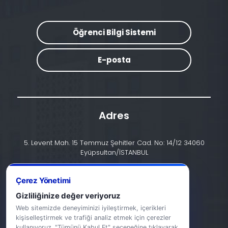
Öğrenci Bilgi Sistemi
E-posta
Adres
5. Levent Mah. 15 Temmuz Şehitler Cad. No: 14/12 34060
Eyüpsultan/İSTANBUL
İletişim
Çerez Yönetimi
+90 (212) 924 24 44
Gizliliğinize değer veriyoruz
Web sitemizde deneyiminizi iyileştirmek, içerikleri
info@halic.edu.tr
kişiselleştirmek ve trafiği analiz etmek için çerezler
kullanıyoruz. "Tümünü Kabul Et" seçeneğine tıklayarak