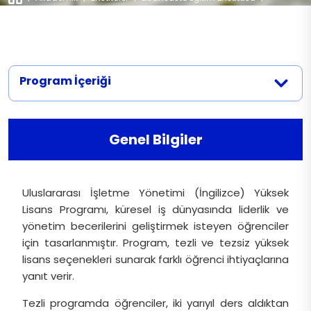
Başvuru Evrakları
Programlar
|
Uluslararası İşletme Yönetimi (İngilizce)
İletişim
Mülakat Tarihleri
Alım Koşulları ve Kontenjan
Program İçeriği
Genel Bilgiler
Uluslararası İşletme Yönetimi (İngilizce) Yüksek
Lisans Programı, küresel iş dünyasında liderlik ve
yönetim becerilerini geliştirmek isteyen öğrenciler
için tasarlanmıştır. Program, tezli ve tezsiz yüksek
lisans seçenekleri sunarak farklı öğrenci ihtiyaçlarına
yanıt verir.
Tezli programda öğrenciler, iki yarıyıl ders aldıktan