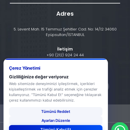
Adres
5. Levent Mah. 15 Temmuz Şehitler Cad. No: 14/12 34060
Eyüpsultan/İSTANBUL
İletişim
+90 (212) 924 24 44
Çerez Yönetimi
info@halic.edu.tr
Gizliliğinize değer veriyoruz
Web sitemizde deneyiminizi iyileştirmek, içerikleri
kişiselleştirmek ve trafiği analiz etmek için çerezler
kullanıyoruz. "Tümünü Kabul Et" seçeneğine tıklayarak
çerez kullanımımızı kabul edebilirsiniz.
Tümünü Reddet
-
KVKK Bildirimi
Gizlilik Bildirimi
Ayarları Düzenle
Tümünü Kabul Et