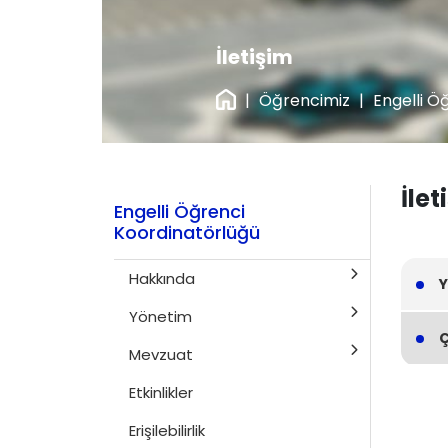
İletişim
|
Öğrencimiz
|
Engelli Ö
İle
Engelli Öğrenci
Koordinatörlüğü
Hakkında
Y
Yönetim
Ç
Mevzuat
Etkinlikler
Erişilebilirlik