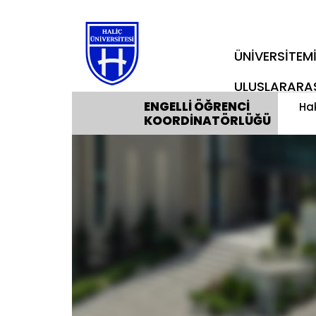
ÜNİVERSİTEM
ULUSLARARA
ENGELLI ÖĞRENCI
Ha
KOORDINATÖRLÜĞÜ