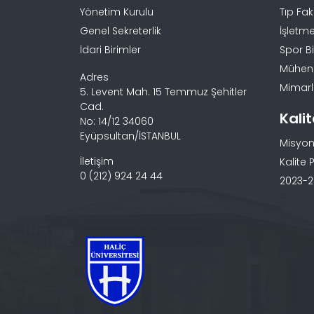
Yönetim Kurulu
Tıp Fak
Genel Sekreterlik
İşletme
İdari Birimler
Spor Bi
Mühendi
Adres
Mimarlı
5. Levent Mah. 15 Temmuz Şehitler
Cad.
Kali
No: 14/12 34060
Eyüpsultan/İSTANBUL
Misyon
İletişim
Kalite P
0 (212) 924 24 44
2023-20