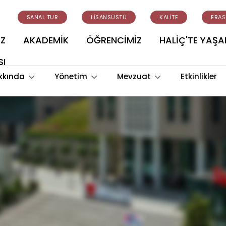
SANAL TUR
LİSANSÜSTÜ
KALİTE
ERA
İZ
AKADEMİK
ÖĞRENCİMİZ
HALİÇ'TE YAŞ
SI
kkında
Yönetim
Mevzuat
Etkinlikler