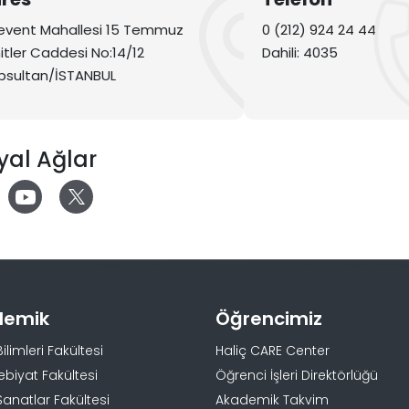
Levent Mahallesi 15 Temmuz
0 (212) 924 24 44
itler Caddesi No:14/12
Dahili: 4035
psultan/İSTANBUL
yal Ağlar
demik
Öğrencimiz
Bilimleri Fakültesi
Haliç CARE Center
ebiyat Fakültesi
Öğrenci İşleri Direktörlüğü
Sanatlar Fakültesi
Akademik Takvim