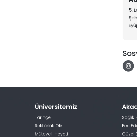
5. 
Şeh
Eyü
Sos
Üniversitemiz
Aka
Tarihçe
Sağlık 
Rektörlük Ofisi
Fen Ed
Mütevelli Heyeti
Güzel 