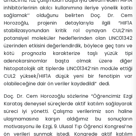
amacımız faz çalışmaları başarıyla devam eden HIF1A
inhibitörlerinin akılcı kullanımına ileriye yönelik katkı
sağlamak’’ olduğunu belirten Doç. Dr. Cem
Horozoğlu, projenin detaylarıyla ilgili “HIF1A
stabilizasyonundan kritik rol oynayan CUL2’nin
potansiyel moleküler hedeflerinden olan LINC01342
üzerinden etkisini değerlendirdik, böylece geç tanı ve
kötü prognozla karakterize taşlı yüzük tipi
adenokarsinomlar başta olmak üzere diğer
histopatolojik alt tiplerde LINC01342’nin modüle ettiği
CUL2 yüksek/HIF1A düşük yeni bir fenotipin var
olabileceğine dair ön veriler kaydedildi” dedi.
Doç. Dr. Cem Horozoğlu sözlerine “Öğrencimiz Ezgi
Karataş deneysel süreçlerde aktif katılım sağlayarak
süreci iyi yönetti. Çalışma verilerimiz son haline
ulaşmamasına karşın aldığımız bu sonuçların
motivasyonu ile Ezgi, 9. Ulusal Tıp Öğrenci Kongresi’ne
ön verileri sunmak istedi. Kongrede aktif katılım