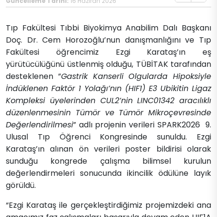
Güncelleme Tarihi:
16 Haziran 2026
Tıp Fakültesi Tıbbi Biyokimya Anabilim Dalı Başkanı
Doç. Dr. Cem Horozoğlu’nun danışmanlığını ve Tıp
Fakültesi öğrencimiz Ezgi Karataş’ın eş
yürütücülüğünü üstlenmiş olduğu, TÜBİTAK tarafından
desteklenen ”
Gastrik Kanserli Olgularda Hipoksiyle
İndüklenen Faktör 1 Yolağı’nın (HIF1) E3 Ubikitin Ligaz
Kompleksi üyelerinden CUL2’nin LINC01342 aracılıklı
düzenlenmesinin Tümör ve Tümör Mikroçevresinde
Değerlendirilmesi
” adlı projenin verileri SPARK2026 9.
Ulusal Tıp Öğrenci Kongresinde sunuldu. Ezgi
Karataş’ın alınan ön verileri poster bildirisi olarak
sunduğu kongrede çalışma bilimsel kurulun
değerlendirmeleri sonucunda ikincilik ödülüne layık
görüldü.
“Ezgi Karataş ile gerçekleştirdiğimiz projemizdeki ana