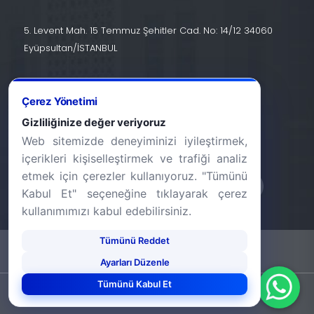
5. Levent Mah. 15 Temmuz Şehitler Cad. No: 14/12 34060
Eyüpsultan/İSTANBUL
İletişim
Çerez Yönetimi
+90 (212) 924 24 44
Gizliliğinize değer veriyoruz
Web sitemizde deneyiminizi iyileştirmek,
info@halic.edu.tr
içerikleri kişiselleştirmek ve trafiği analiz
etmek için çerezler kullanıyoruz. "Tümünü
Kabul Et" seçeneğine tıklayarak çerez
kullanımımızı kabul edebilirsiniz.
Tümünü Reddet
-
KVKK Bildirimi
Gizlilik Bildirimi
Ayarları Düzenle
Tümünü Kabul Et
©2026 Haliç Üniversitesi. Tüm hakları saklıdır.