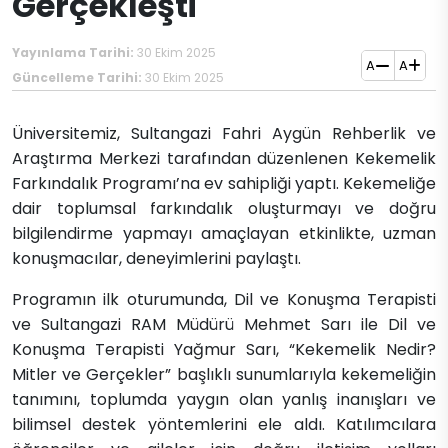
Gerçekleşti
Yayınlama Tarihi:
30 Ekim 2025
A
A
Güncelleme Tarihi:
30 Ekim 2025
Üniversitemiz, Sultangazi Fahri Aygün Rehberlik ve
Araştırma Merkezi tarafından düzenlenen Kekemelik
Farkındalık Programı’na ev sahipliği yaptı. Kekemeliğe
dair toplumsal farkındalık oluşturmayı ve doğru
bilgilendirme yapmayı amaçlayan etkinlikte, uzman
konuşmacılar, deneyimlerini paylaştı.
Programın ilk oturumunda, Dil ve Konuşma Terapisti
ve Sultangazi RAM Müdürü Mehmet Sarı ile Dil ve
Konuşma Terapisti Yağmur Sarı, “Kekemelik Nedir?
Mitler ve Gerçekler” başlıklı sunumlarıyla kekemeliğin
tanımını, toplumda yaygın olan yanlış inanışları ve
bilimsel destek yöntemlerini ele aldı. Katılımcılara