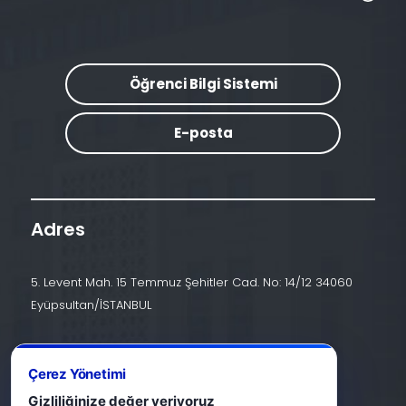
Öğrenci Bilgi Sistemi
E-posta
Adres
5. Levent Mah. 15 Temmuz Şehitler Cad. No: 14/12 34060
Eyüpsultan/İSTANBUL
İletişim
Çerez Yönetimi
+90 (212) 924 24 44
Gizliliğinize değer veriyoruz