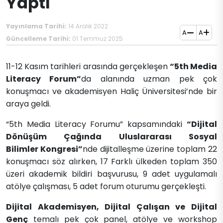
Yaptı
Yayınlama Tarihi:
14 Aralık 2022
A
A
Güncelleme Tarihi:
01 Temmuz 2025
​​​11-12 Kasım tarihleri arasında gerçekleşen
“5th Media
Literacy
Forum”
da alanında uzman pek çok
konuşmacı ve akademisyen Haliç Üniversitesi’nde bir
araya geldi.
“5th Media Literacy Forumu” kapsamındaki
“Dijital
Dönüşüm Çağında Uluslararası Sosyal
Bilimler
Kongresi”
nde dijitalleşme üzerine toplam 22
konuşmacı söz alırken, 17 Farklı ülkeden toplam 350
üzeri akademik bildiri başvurusu, 9 adet uygulamalı
atölye çalışması, 5 adet forum oturumu gerçekleşti.
​Dijital Akademisyen, Dijital Çalışan ve Dijital
Genç
temalı pek çok panel, atölye ve workshop