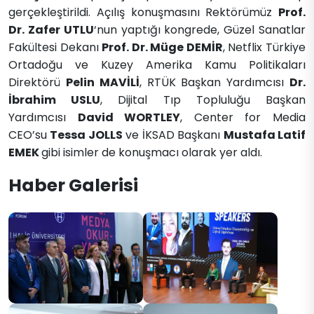
gerçekleştirildi. Açılış konuşmasını Rektörümüz
Prof.
Dr. Zafer
UTLU
‘nun yaptığı kongrede, Güzel Sanatlar
Fakültesi Dekanı
Prof. Dr. Müge DEMİR
, Netflix Türkiye
Ortadoğu ve Kuzey Amerika Kamu Politikaları
Direktörü
Pelin MAVİLİ
, RTÜK Başkan Yardımcısı
Dr.
İbrahim USLU
, Dijital Tıp Topluluğu Başkan
Yardımcısı
David WORTLEY
, Center for Media
CEO’su
Tessa JOLLS
ve İKSAD Başkanı
Mustafa Latif
EMEK
gibi isimler de konuşmacı olarak yer aldı.
Haber Galerisi