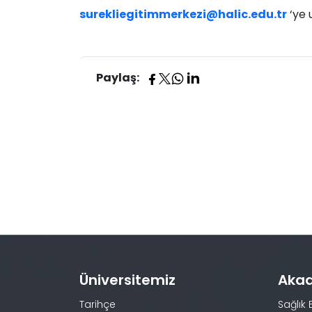
surekliegitimmerkezi@halic.edu.tr​
‘ye u
Paylaş:
Üniversitemiz
Aka
Tarihçe
Sağlık 