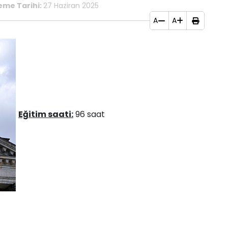
eme Tarihi:
27 Haziran 2025
A
A
​​Eğitim saati:
96 sa​at​