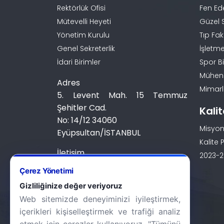
Rektörlük Ofisi
Fen Ed
Mütevelli Heyeti
Güzel 
Yönetim Kurulu
Tıp Fak
Genel Sekreterlik
İşletme
İdari Birimler
Spor Bi
Mühendi
Adres
Mimarlı
5. Levent Mah. 15 Temmuz
Şehitler Cad.
Kali
No: 14/12 34060
Misyon
Eyüpsultan/İSTANBUL
Kalite P
İletişim
2023-20
0 (212) 924 24 44
Çerez Yönetimi
Gizliliğinize değer veriyoruz
Web sitemizde deneyiminizi iyileştirmek,
içerikleri kişiselleştirmek ve trafiği analiz