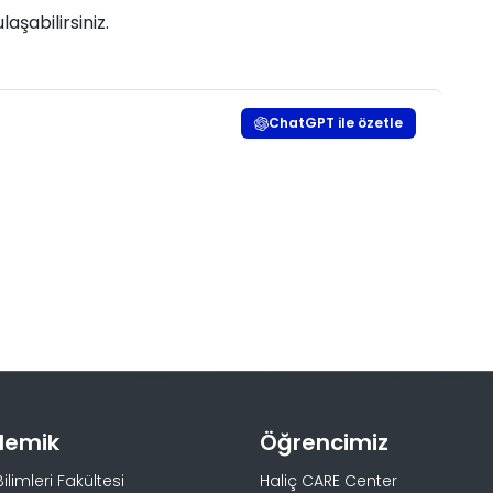
laşabilirsiniz.​
ChatGPT ile özetle
demik
Öğrencimiz
Bilimleri Fakültesi
Haliç CARE Center