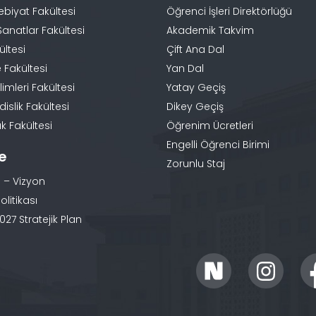
ebiyat Fakültesi
Öğrenci İşleri Direktörlüğü
Sanatlar Fakültesi
Akademik Takvim
ültesi
Çift Ana Dal
 Fakültesi
Yan Dal
limleri Fakültesi
Yatay Geçiş
slik Fakültesi
Dikey Geçiş
k Fakültesi
Öğrenim Ücretleri
Engelli Öğrenci Birimi
te
Zorunlu Staj
 – Vizyon
olitikası
27 Stratejik Plan