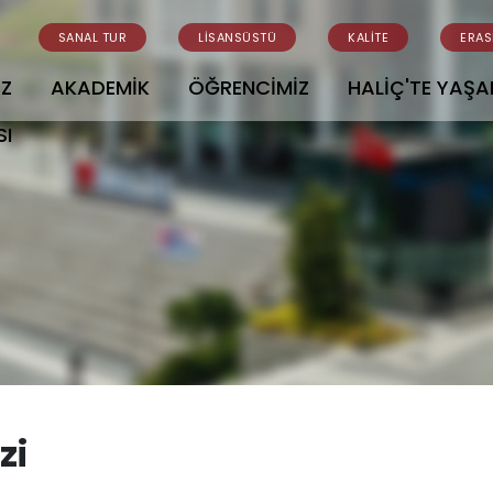
SANAL TUR
LİSANSÜSTÜ
KALİTE
ERA
İZ
AKADEMİK
ÖĞRENCİMİZ
HALİÇ'TE YAŞ
SI
zi