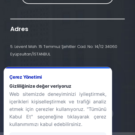
Adres
5. Levent Mah. 15 Temmuz Şehitler Cad. No: 14/12 34060
Eyüpsultan/İSTANBUL
İletişim
Çerez Yönetimi
+90 (212) 924 24 44
Gizliliğinize değer veriyoruz
Web sitemizde deneyiminizi iyileştirmek,
info@halic.edu.tr
içerikleri kişiselleştirmek ve trafiği analiz
etmek için çerezler kullanıyoruz. "Tümünü
Kabul Et" seçeneğine tıklayarak çerez
kullanımımızı kabul edebilirsiniz.