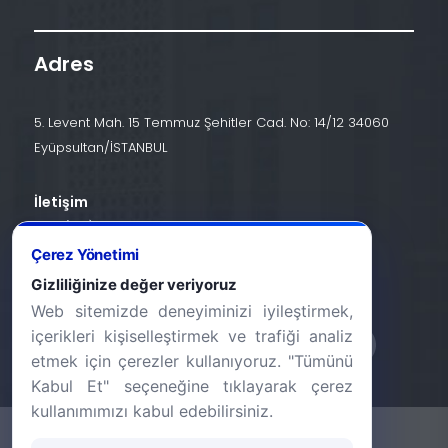
Adres
5. Levent Mah. 15 Temmuz Şehitler Cad. No: 14/12 34060
Eyüpsultan/İSTANBUL
İletişim
+90 (212) 924 24 44
Çerez Yönetimi
info@halic.edu.tr
Gizliliğinize değer veriyoruz
Web sitemizde deneyiminizi iyileştirmek,
içerikleri kişiselleştirmek ve trafiği analiz
etmek için çerezler kullanıyoruz. "Tümünü
Kabul Et" seçeneğine tıklayarak çerez
kullanımımızı kabul edebilirsiniz.
-
KVKK Bildirimi
Gizlilik Bildirimi