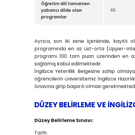
Öğretim dili tamamen
yabancı dilde olan
65
programlar
Ayrıca, son iki sene içerisinde, kayıtlı o
programında en az ü​st-orta (Upper-Int
programı 100 tam puan üzerinden en az 65
sağlamış kabul edilmektedir.
İngilizce Yeterlilik Belgesine sahip olmay
öğrencilerin üniversitemiz İngilizce Hazırlı
Sınavına girip başarılı olması gerekmektedi
DÜZEY BELİRLEME VE İNGİLİZ
Düzey Belirleme Sınavı:
Tarih: