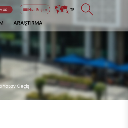
Hızlı Erişim
TR
SMUS
AM
ARAŞTIRMA
a Yatay Geçiş