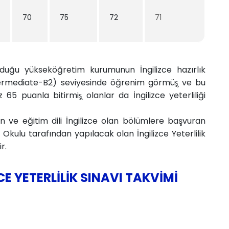
70​
75
72
71
lduğu yükseköğretim kurumunun İngilizce hazırlık
ermediate-B2) seviyesinde öğrenim görmüş̧ ve bu
 puanla bitirmiş̧ olanlar da İngilizce yeterliliği
an ve eğitim dili İngilizce olan bölümlere başvuran
k Okulu tarafından yapılacak olan İngilizce Yeterlilik
r.
CE YETERLİLİK SINAVI TAKVİMİ