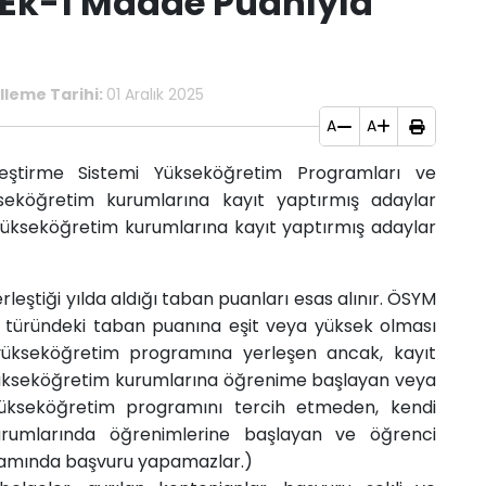
 Ek-1 Madde Puanıyla
leme Tarihi:
01 Aralık 2025
A
A
rleştirme Sistemi Yükseköğretim Programları ve
seköğretim kurumlarına kayıt yaptırmış adaylar
 yükseköğretim kurumlarına kayıt yaptırmış adaylar
eştiği yılda aldığı taban puanları esas alınır. ÖSYM
 türündeki taban puanına eşit veya yüksek olması
 yükseköğretim programına yerleşen ancak, kayıt
 yükseköğretim kurumlarına öğrenime başlayan veya
yükseköğretim programını tercih etmeden, kendi
kurumlarında öğrenimlerine başlayan ve öğrenci
samında başvuru yapamazlar.)