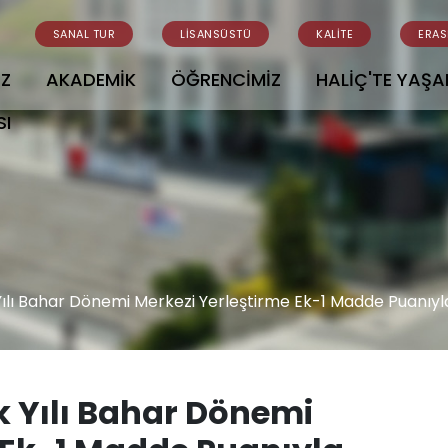
SANAL TUR
LİSANSÜSTÜ
KALİTE
ERA
İZ
AKADEMİK
ÖĞRENCİMİZ
HALİÇ'TE YAŞ
SI
lı Bahar Dönemi Merkezi Yerleştirme Ek-1 Madde Puanıyl
 Yılı Bahar Dönemi