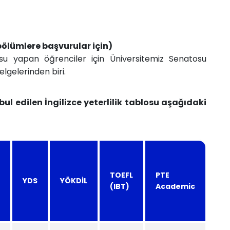
e bölümlere başvurular için)
su yapan öğrenciler için Üniversitemiz Senatosu
elgelerinden biri.
l edilen İngilizce yeterlilik tablosu aşağıdaki
TOEFL
PTE
YDS
YÖKDİL
(IBT)
Academic