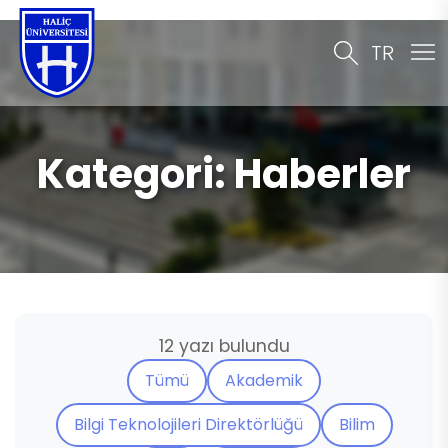
TR
Kategori:
Haberler
12 yazı bulundu
Tümü
Akademik
Bilgi Teknolojileri Direktörlüğü
Bilim