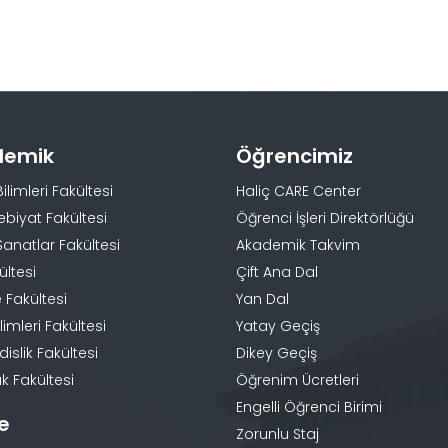
demik
Öğrencimiz
Bilimleri Fakültesi
Haliç CARE Center
ebiyat Fakültesi
Öğrenci İşleri Direktörlüğü
Sanatlar Fakültesi
Akademik Takvim
ültesi
Çift Ana Dal
 Fakültesi
Yan Dal
limleri Fakültesi
Yatay Geçiş
slik Fakültesi
Dikey Geçiş
k Fakültesi
Öğrenim Ücretleri
Engelli Öğrenci Birimi
te
Zorunlu Staj