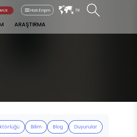
Hızlı Erişim
TR
SMUS
AM
ARAŞTIRMA
ektörlüğü
Bilim
Blog
Duyurular