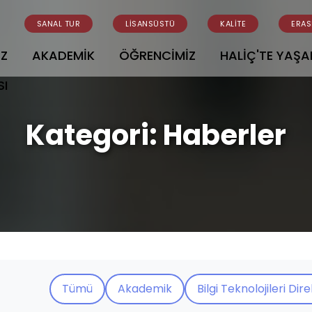
SANAL TUR
LİSANSÜSTÜ
KALİTE
ERA
İZ
AKADEMİK
ÖĞRENCİMİZ
HALİÇ'TE YAŞ
SI
Kategori:
Haberler
Tümü
Akademik
Bilgi Teknolojileri Dir