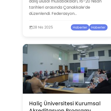
dalış ulusal müsabakaları, 16–20 Nisan
tarihleri arasında Çanakkale’de
düzenlendi. Federasyon...
28 Nis 2025
Haberler
Haberler
Haliç Üniversitesi Kurumsal
Akreditasyon Programı