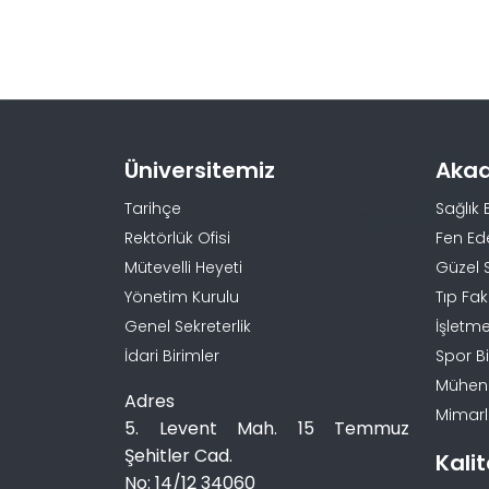
Üniversitemiz
Aka
Tarihçe
Sağlık 
Rektörlük Ofisi
Fen Ed
Mütevelli Heyeti
Güzel 
Yönetim Kurulu
Tıp Fak
Genel Sekreterlik
İşletme
İdari Birimler
Spor Bi
Mühendi
Adres
Mimarlı
5. Levent Mah. 15 Temmuz
Şehitler Cad.
Kali
No: 14/12 34060