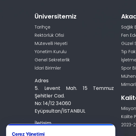
Üniversitemiz
Aka
Tarihçe
Sağlık 
Rektörlük Ofisi
Fen Ed
Mütevelli Heyeti
Güzel 
Yönetim Kurulu
Tıp Fak
Genel Sekreterlik
İşletme
İdari Birimler
Spor Bi
Mühendi
Adres
Mimarlı
5. Levent Mah. 15 Temmuz
Şehitler Cad.
Kali
No: 14/12 34060
Misyon
Eyüpsultan/İSTANBUL
Kalite P
İletişim
2023-20
0 (212) 924 24 44
Çerez Yönetimi