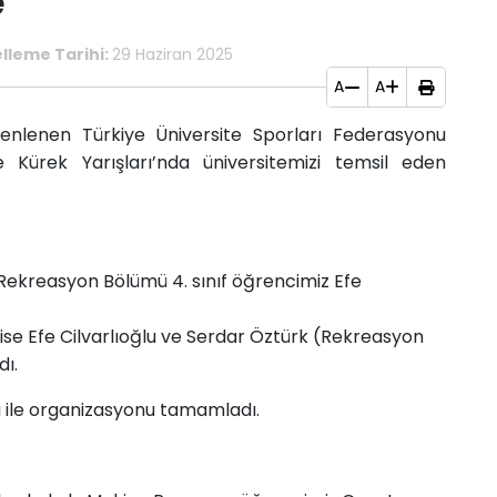
e
lleme Tarihi:
29 Haziran 2025
A
A
enlenen Türkiye Üniversite Sporları Federasyonu
Kürek Yarışları’nda üniversitemizi temsil eden
Rekreasyon Bölümü 4. sınıf öğrencimiz Efe
ise Efe Cilvarlıoğlu ve Serdar Öztürk (Rekreasyon
dı.
ı ile organizasyonu tamamladı.