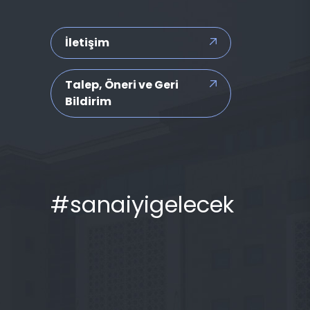
İletişim
Talep, Öneri ve Geri
Bildirim
#sanaiyigelecek