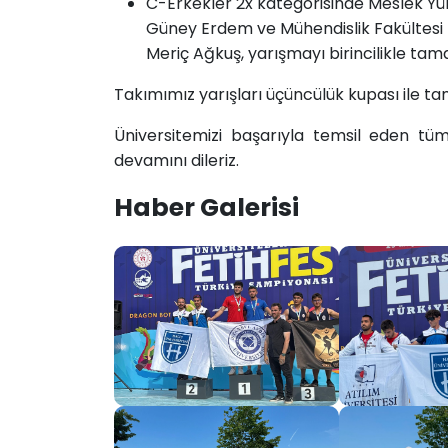
C-Erkekler 2x kategorisinde Meslek Y
Güney Erdem ve Mühendislik Fakültesi 
Meriç Ağkuş, yarışmayı birincilikle ta
Takımımız yarışları üçüncülük kupası ile t
Üniversitemizi başarıyla temsil eden tüm
devamını dileriz.​
Haber Galerisi