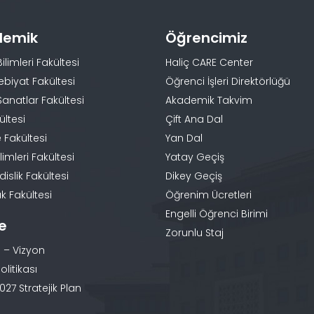
demik
Öğrencimiz
Bilimleri Fakültesi
Haliç CARE Center
ebiyat Fakültesi
Öğrenci İşleri Direktörlüğü
Sanatlar Fakültesi
Akademik Takvim
ültesi
Çift Ana Dal
 Fakültesi
Yan Dal
limleri Fakültesi
Yatay Geçiş
slik Fakültesi
Dikey Geçiş
k Fakültesi
Öğrenim Ücretleri
Engelli Öğrenci Birimi
te
Zorunlu Staj
 – Vizyon
olitikası
27 Stratejik Plan