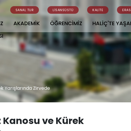
SANAL TUR
LİSANSÜSTÜ
KALİTE
ERA
İZ
AKADEMİK
ÖĞRENCİMİZ
HALİÇ'TE YAŞ
SI
k Yarışlarında Zirvede
z Kanosu ve Kürek