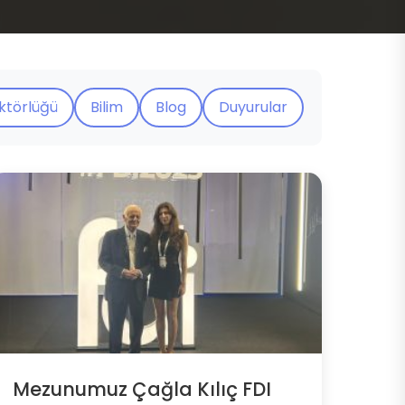
ektörlüğü
Bilim
Blog
Duyurular
Mezunumuz Çağla Kılıç FDI