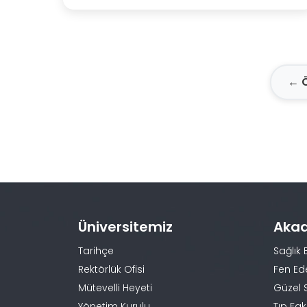
← 
Üniversitemiz
Aka
Tarihçe
Sağlık 
Rektörlük Ofisi
Fen Ed
Mütevelli Heyeti
Güzel 
Yönetim Kurulu
Tıp Fak