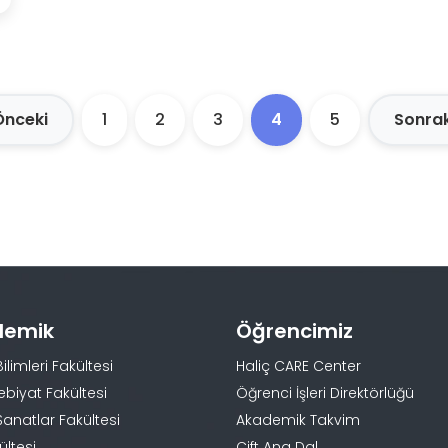
Önceki
1
2
3
4
5
Sonra
demik
Öğrencimiz
Bilimleri Fakültesi
Haliç CARE Center
ebiyat Fakültesi
Öğrenci İşleri Direktörlüğü
Sanatlar Fakültesi
Akademik Takvim
ültesi
Çift Ana Dal