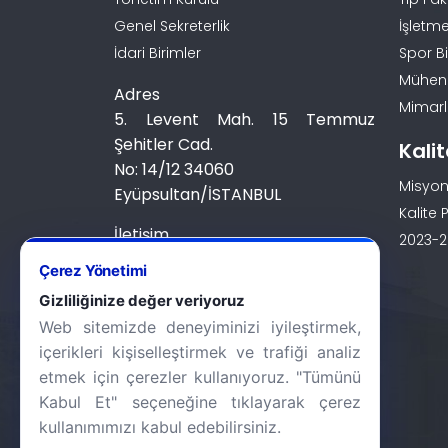
Genel Sekreterlik
İşletme
İdari Birimler
Spor Bi
Mühendi
Adres
Mimarlı
5. Levent Mah. 15 Temmuz
Şehitler Cad.
Kali
No: 14/12 34060
Misyon
Eyüpsultan/İSTANBUL
Kalite P
İletişim
2023-20
0 (212) 924 24 44
Çerez Yönetimi
Gizliliğinize değer veriyoruz
Web sitemizde deneyiminizi iyileştirmek,
içerikleri kişiselleştirmek ve trafiği analiz
etmek için çerezler kullanıyoruz. "Tümünü
Kabul Et" seçeneğine tıklayarak çerez
kullanımımızı kabul edebilirsiniz.