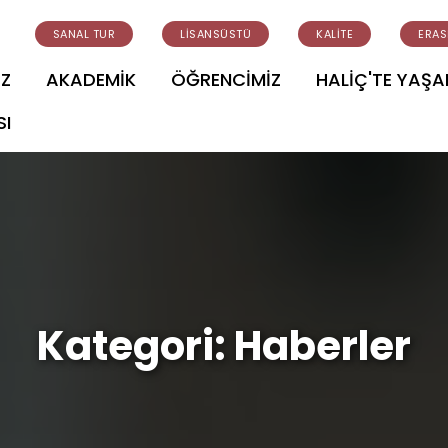
SANAL TUR
LİSANSÜSTÜ
KALİTE
ERA
İZ
AKADEMİK
ÖĞRENCİMİZ
HALİÇ'TE YAŞ
SI
Kategori:
Haberler